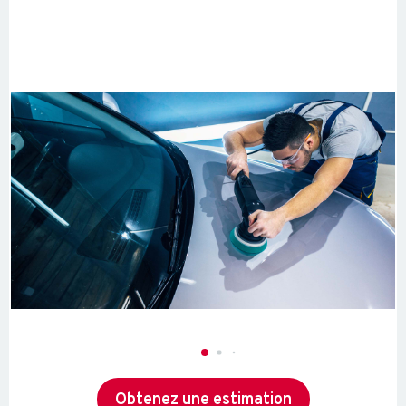
Polissage Auto
Obtenez une estimation